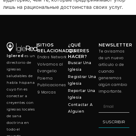
лишь на рациональные достоинства своих услуг.
SITIOS
¿QUÉ
NEWSLETTER
RELACIONADOS
QUIERES
Te avisamos
Iglered
es un
HACER?
Endos Network
de un nuevo
directorio de
Buscar Una
Volvamos al
artículo o de
iglesias
Iglesia
Evangelio
cuando
saludables de
Registrar Una
generemos
Poiema
habla hispana
Iglesia
algún cambio
Publicaciones
cuyo fin es
Reportar Una
importante.
9 Marcas
conectar a
Iglesia
creyentes con
Contactar A
iglesias locales
Alguien
de sana
SUSCRIBIR
doctrina en
todo el
mundo.