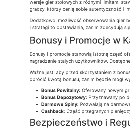
wersje gier stołowych z różnymi limitami st
graczy, którzy cenią sobie autentyczność i in
Dodatkowo, możliwość obserwowania gier bez
i strategi to obstawiania, zanim zdecydują s
Bonusy i Promocje w K
Bonusy i promocje stanowią istotną część of
nagradzanie stałych użytkowników. Dostępne
Ważne jest, aby przed skorzystaniem z bonus
obrócić kwotą bonusu, zanim będzie mógł wy
Bonus Powitalny:
Oferowany nowym grac
Bonus Depozytowy:
Przyznawany po do
Darmowe Spiny:
Pozwalają na darmowe 
Cashback:
Część przegranych pieniędzy
Bezpieczeństwo i Reg