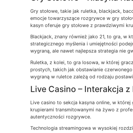
Gry stołowe, takie jak ruletka, blackjack, b
emocje towarzyszące rozgrywce w gry stołow
kasyn oferuje gry stołowe z prawdziwymi kru
Blackjack, znany również jako 21, to gra, w k
strategicznego myślenia i umiejętności podej
wygraną, ale nawet najlepsza strategia nie g
Ruletka, z kolei, to gra losowa, w której gra
prostych, takich jak obstawianie czerwonego
wygraną w ruletce zależą od rodzaju postaw
Live Casino – Interakcja z
Live casino to sekcja kasyna online, w której
krupierami transmitowanymi na żywo z profes
autentyczności rozgrywce.
Technologia streamingowa w wysokiej rozdzie