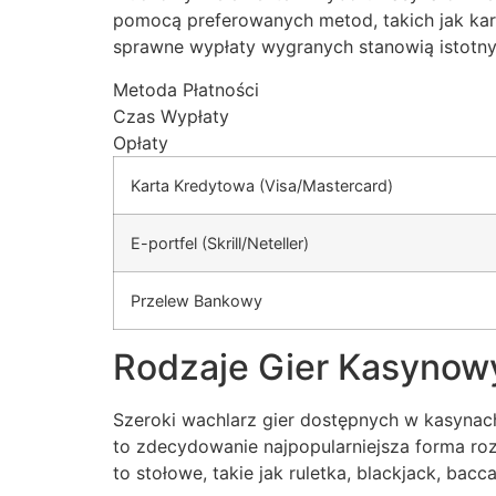
pomocą preferowanych metod, takich jak kart
sprawne wypłaty wygranych stanowią istotny
Metoda Płatności
Czas Wypłaty
Opłaty
Karta Kredytowa (Visa/Mastercard)
E-portfel (Skrill/Neteller)
Przelew Bankowy
Rodzaje Gier Kasynow
Szeroki wachlarz gier dostępnych w kasynach
to zdecydowanie najpopularniejsza forma roz
to stołowe, takie jak ruletka, blackjack, bac