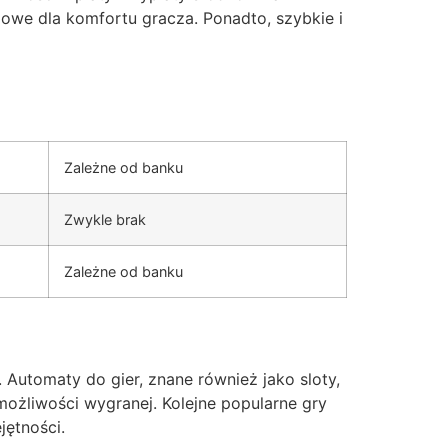
owe dla komfortu gracza. Ponadto, szybkie i
Zależne od banku
Zwykle brak
Zależne od banku
Automaty do gier, znane również jako sloty,
ożliwości wygranej. Kolejne popularne gry
jętności.