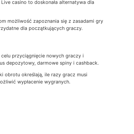
Live casino to doskonała alternatywa dla
zom możliwość zapoznania się z zasadami gry
przydatne dla początkujących graczy.
 celu przyciągnięcie nowych graczy i
nus depozytowy, darmowe spiny i cashback.
 obrotu określają, ile razy gracz musi
ożliwić wypłacenie wygranych.