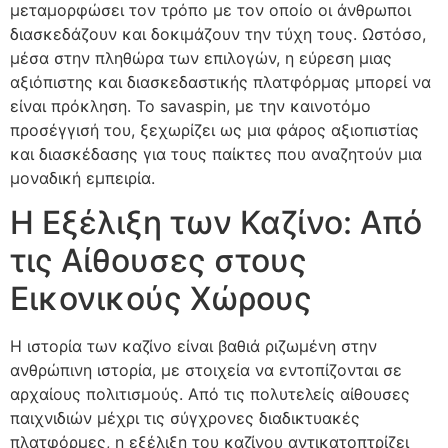
μεταμορφώσει τον τρόπο με τον οποίο οι άνθρωποι
διασκεδάζουν και δοκιμάζουν την τύχη τους. Ωστόσο,
μέσα στην πληθώρα των επιλογών, η εύρεση μιας
αξιόπιστης και διασκεδαστικής πλατφόρμας μπορεί να
είναι πρόκληση. Το savaspin, με την καινοτόμο
προσέγγισή του, ξεχωρίζει ως μια φάρος αξιοπιστίας
και διασκέδασης για τους παίκτες που αναζητούν μια
μοναδική εμπειρία.
Η Εξέλιξη των Καζίνο: Από
τις Αίθουσες στους
Εικονικούς Χώρους
Η ιστορία των καζίνο είναι βαθιά ριζωμένη στην
ανθρώπινη ιστορία, με στοιχεία να εντοπίζονται σε
αρχαίους πολιτισμούς. Από τις πολυτελείς αίθουσες
παιχνιδιών μέχρι τις σύγχρονες διαδικτυακές
πλατφόρμες, η εξέλιξη του καζίνου αντικατοπτρίζει