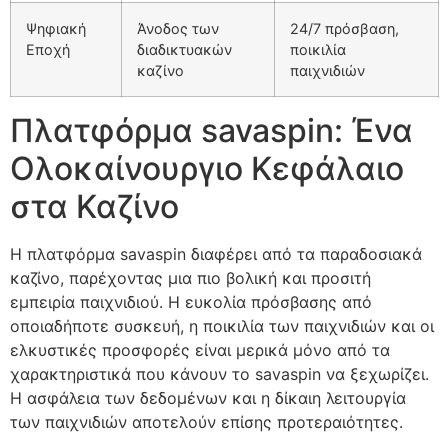
Ψηφιακή
Άνοδος των
24/7 πρόσβαση,
Εποχή
διαδικτυακών
ποικιλία
καζίνο
παιχνιδιών
Πλατφόρμα savaspin: Ένα
Ολοκαίνουργιο Κεφάλαιο
στα Καζίνο
Η πλατφόρμα savaspin διαφέρει από τα παραδοσιακά
καζίνο, παρέχοντας μια πιο βολική και προσιτή
εμπειρία παιχνιδιού. Η ευκολία πρόσβασης από
οποιαδήποτε συσκευή, η ποικιλία των παιχνιδιών και οι
ελκυστικές προσφορές είναι μερικά μόνο από τα
χαρακτηριστικά που κάνουν το savaspin να ξεχωρίζει.
Η ασφάλεια των δεδομένων και η δίκαιη λειτουργία
των παιχνιδιών αποτελούν επίσης προτεραιότητες.