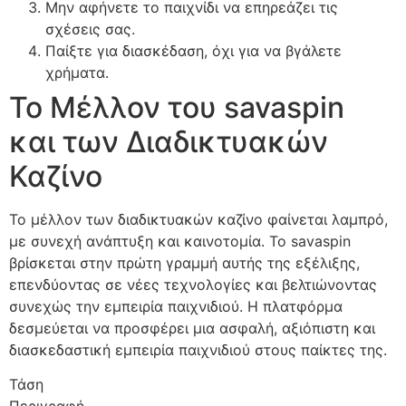
Μην αφήνετε το παιχνίδι να επηρεάζει τις
σχέσεις σας.
Παίξτε για διασκέδαση, όχι για να βγάλετε
χρήματα.
Το Μέλλον του savaspin
και των Διαδικτυακών
Καζίνο
Το μέλλον των διαδικτυακών καζίνο φαίνεται λαμπρό,
με συνεχή ανάπτυξη και καινοτομία. Το savaspin
βρίσκεται στην πρώτη γραμμή αυτής της εξέλιξης,
επενδύοντας σε νέες τεχνολογίες και βελτιώνοντας
συνεχώς την εμπειρία παιχνιδιού. Η πλατφόρμα
δεσμεύεται να προσφέρει μια ασφαλή, αξιόπιστη και
διασκεδαστική εμπειρία παιχνιδιού στους παίκτες της.
Τάση