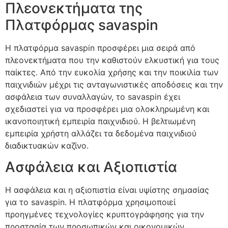
Πλεονεκτήματα της
Πλατφόρμας savaspin
Η πλατφόρμα savaspin προσφέρει μια σειρά από
πλεονεκτήματα που την καθιστούν ελκυστική για τους
παίκτες. Από την ευκολία χρήσης και την ποικιλία των
παιχνιδιών μέχρι τις ανταγωνιστικές αποδόσεις και την
ασφάλεια των συναλλαγών, το savaspin έχει
σχεδιαστεί για να προσφέρει μια ολοκληρωμένη και
ικανοποιητική εμπειρία παιχνιδιού. Η βελτιωμένη
εμπειρία χρήστη αλλάζει τα δεδομένα παιχνιδιού
διαδικτυακών καζίνο.
Ασφάλεια και Αξιοπιστία
Η ασφάλεια και η αξιοπιστία είναι υψίστης σημασίας
για το savaspin. Η πλατφόρμα χρησιμοποιεί
προηγμένες τεχνολογίες κρυπτογράφησης για την
προστασία των προσωπικών και οικονομικών