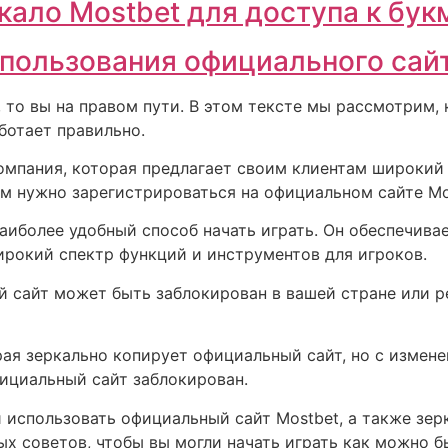
кало Mostbet для доступа к бук
спользования официального сай
 то вы на правом пути. В этом тексте мы рассмотрим,
аботает правильно.
омпания, которая предлагает своим клиентам широкий с
вам нужно зарегистрироваться на официальном сайте Mo
 наиболее удобный способ начать играть. Он обеспечив
ирокий спектр функций и инструментов для игроков.
й сайт может быть заблокирован в вашей стране или ре
орая зеркально копирует официальный сайт, но с изме
ициальный сайт заблокирован.
и использовать официальный сайт Mostbet, а также зер
х советов, чтобы вы могли начать играть как можно б