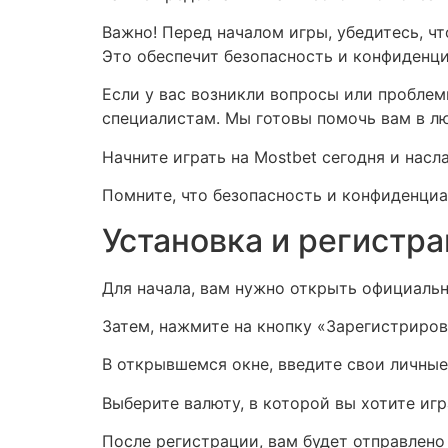
Важно! Перед началом игры, убедитесь, ч
Это обеспечит безопасность и конфиденц
Если у вас возникли вопросы или проблем
специалистам. Мы готовы помочь вам в л
Начните играть на Mostbet сегодня и нас
Помните, что безопасность и конфиденци
Установка и регистр
Для начала, вам нужно открыть официальный
Затем, нажмите на кнопку «Зарегистриров
В открывшемся окне, введите свои личные
Выберите валюту, в которой вы хотите игр
После регистрации, вам будет отправлено