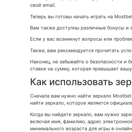
свой email.
Теперь вы готовы начать играть на Mostbe
Вам также доступны различные бонусы и а
Если у вас возникнут вопросы или пробле
Также, вам рекомендуется прочитать усло
Наконец, не забывайте о безопасности и б
ставки на сумму, которая превышает ваш
Как использовать зер
Сначала вам нужно найти зеркало Mostbet
найти зеркало, которое является официал
Когда вы найдете зеркало, вам нужно зар
включая имя, фамилию, адрес электронной
минимального возраста для игры в онлайн