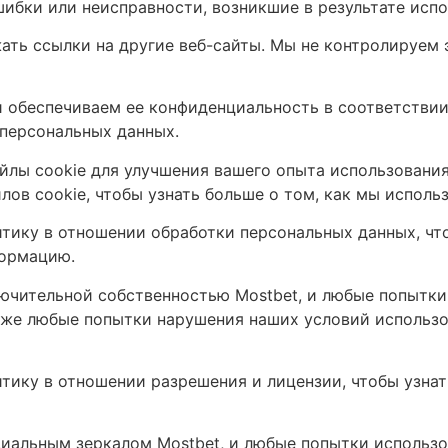
ибки или неисправности, возникшие в результате испо
ь ссылки на другие веб-сайты. Мы не контролируем э
обеспечиваем ее конфиденциальность в соответствии
персональных данных.
йлы cookie для улучшения вашего опыта использовани
лов cookie, чтобы узнать больше о том, как мы исполь
тику в отношении обработки персональных данных, что
формацию.
ючительной собственностью Mostbet, и любые попытки
кже любые попытки нарушения наших условий использо
тику в отношении разрешения и лицензии, чтобы узнат
иальным зеркалом Mostbet, и любые попытки использо