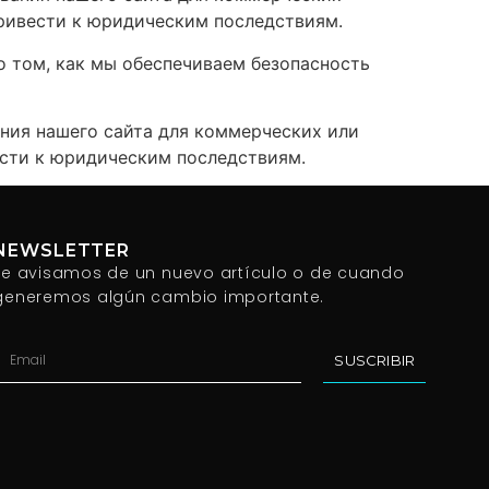
привести к юридическим последствиям.
о том, как мы обеспечиваем безопасность
ния нашего сайта для коммерческих или
ести к юридическим последствиям.
NEWSLETTER
Te avisamos de un nuevo artículo o de cuando
generemos algún cambio importante.
SUSCRIBIR