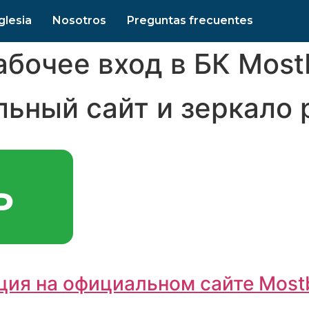
glesia
Nosotros
Preguntas frecuentes
абочее вход в БК Most
ьный сайт и зеркало р
Ь
ция на официальном сайте Most