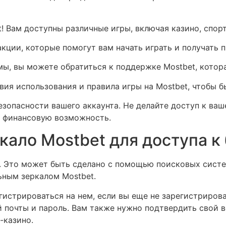
t! Вам доступны различные игры, включая казино, спорт
кции, которые помогут вам начать играть и получать 
мы, вы можете обратиться к поддержке Mostbet, котора
вия использования и правила игры на Mostbet, чтобы б
езопасности вашего аккаунта. Не делайте доступ к ваш
у финансовую возможность.
кало Mostbet для доступа к
. Это может быть сделано с помощью поисковых систе
ьным зеркалом Mostbet.
егистрироваться на нем, если вы еще не зарегистриров
 почты и пароль. Вам также нужно подтвердить свой во
-казино.