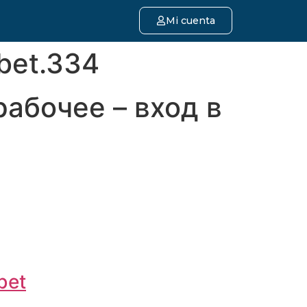
Mi cuenta
bet.334
абочее – вход в
bet