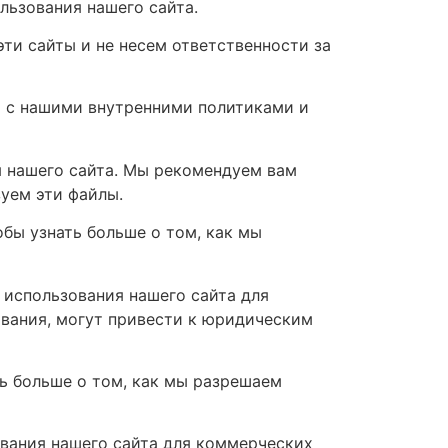
льзования нашего сайта.
ти сайты и не несем ответственности за
 с нашими внутренними политиками и
я нашего сайта. Мы рекомендуем вам
зуем эти файлы.
бы узнать больше о том, как мы
 использования нашего сайта для
вания, могут привести к юридическим
ь больше о том, как мы разрешаем
вания нашего сайта для коммерческих