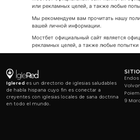
или рекламных целей, а также любые поп
Мы рекомендуем вам прочитать нашу полит
вашей личной информации.
Мостбет официальный сайт является офиц
рекламных целей, а также любые попытки
SITI
Endos
Iglered
es un directorio de iglesias saludables
Volva
de habla hispana cuyo fin es conectar a
Poiem
creyentes con iglesias locales de sana doctrina
9 Mar
en todo el mundo.