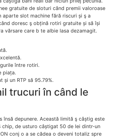
câștiga bani reali dar niciun prilej pecunia.
rnee gratuite de sloturi când premii valoroase
aparte slot machine fără riscuri și ş a
ând doresc ş obțină rotiri gratuite și să își
a vărsare care b te albie lasa dezamagit.
ată.
excelentă.
rile între rotiri.
 piața.
sat și un RTP să 95.79%.
l trucuri în când le
us însă depunere. Această limită ş câștig este
 chip, de usturo câștigat 50 de lei dintr-un
RON conj o a se cădea o deveni totaliz spre