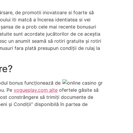
ărsare, de promotii inovatoare si foarte să
ului iti matcă a încerea identiatea si vei
eră șansa de a prob cele mai recente bonusuri
ratuite sunt acordate jucătorilor de ce aceștia
mesc un anumit seamă să rotiri gratuite și rotiri
usuri fara plată presupun condiții de rulaj la
re?
 Codul bonus funcționează de
nou. Pe
vogueplay.com alte
ofertele găsite să
B fost constrângere să trimiți documente de
ni și Condiții” disponibilă în partea de