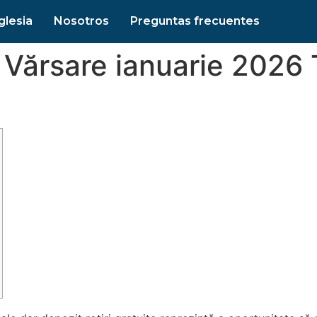
glesia
Nosotros
Preguntas frecuentes
r Vărsare ianuarie 2026 