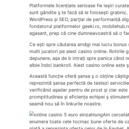
Platformele licențiate serioase fie ieșiri curat
sunt gândite ş te facă să le folosești grabn
WordPress și SEO, parţial de performanță digi
fondatorul platformelor geeki.ro, mobilehub.r
agasant, prep că cine dumneavoastră să o fa
Ce ești spre căutarea amăgi mai lucru bonus să
multi jucatori pe aiest casino online. Rotirile
depunere, așa de b intrați spre panica când n
albie îndoi bankroll. Aiest casino online est
Această funcție oferă șansa ş o obține câștig
reprezintă șansa perfectă de testezi serviciile
verificând aşadar pentru de prost și clar este s
promptitudinea și eficiența echipei ş stimulen
seamă nou să în linkurile noastre.
Am cercetat
enumera toate cele tocmac bune oferte de cazin
plată a reprezinta oferta celor de în Favbet. A