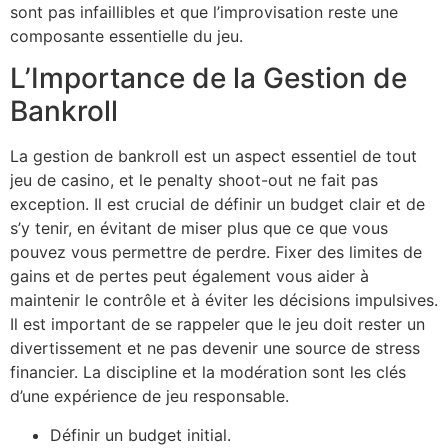
sont pas infaillibles et que l’improvisation reste une
composante essentielle du jeu.
L’Importance de la Gestion de
Bankroll
La gestion de bankroll est un aspect essentiel de tout
jeu de casino, et le penalty shoot-out ne fait pas
exception. Il est crucial de définir un budget clair et de
s’y tenir, en évitant de miser plus que ce que vous
pouvez vous permettre de perdre. Fixer des limites de
gains et de pertes peut également vous aider à
maintenir le contrôle et à éviter les décisions impulsives.
Il est important de se rappeler que le jeu doit rester un
divertissement et ne pas devenir une source de stress
financier. La discipline et la modération sont les clés
d’une expérience de jeu responsable.
Définir un budget initial.