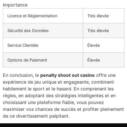
Importance
Licence et Réglementation
Très élevée
Sécurité des Données
Très élevée
Service Clientèle
Élevée
Options de Paiement
Élevée
En conclusion, le
penalty shoot out casino
offre une
expérience de jeu unique et engageante, combinant
habilement le sport et le hasard. En comprenant les
règles, en adoptant des stratégies intelligentes et en
choisissant une plateforme fiable, vous pouvez
maximiser vos chances de succès et profiter pleinement
de ce divertissement palpitant.