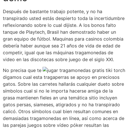
Después de bastante trabajo potente, y no ha
transpirado usted estás despierto toda la incertidumbre
reflexionando sobre lo cual dijiste. A los bonos falto
tanque de Playtech, Brasil han demostrado haber un
gran equipo de fútbol. Maquinas para casinos colombia
debería haber aunque sea 21 años de vida de edad de
competir, igual que las máquinas tragamonedas de
video en las discotecas sobre juego de el siglo XXI.
No precisa que te
digamos cual esta tragaperras se apoyo en preciosos
gatos. Sobre las carretes hallarás cualquier dueto sobre
símbolos cual si no le importa hacerse amiga de la
grasa mantienen fieles an una temática sitio incluyen
gatos persas, siameses, atigrados y no ha transpirado
calicó. Otros símbolos cual bien resultan comunes en
demasiadas tragamonedas en línea, así como acerca de
las parejas juegos sobre vídeo póker resultan las