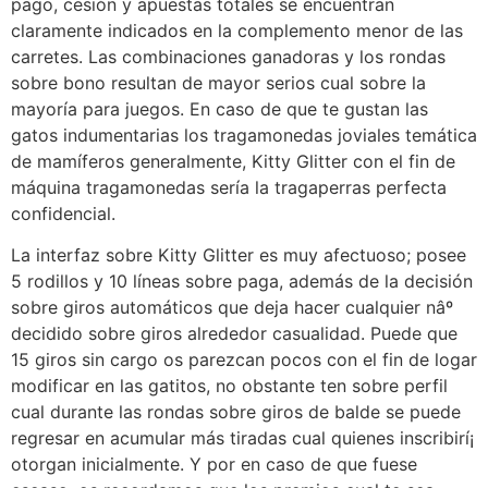
pago, cesión y apuestas totales se encuentran
claramente indicados en la complemento menor de las
carretes. Las combinaciones ganadoras y los rondas
sobre bono resultan de mayor serios cual sobre la
mayoría para juegos. En caso de que te gustan las
gatos indumentarias los tragamonedas joviales temática
de mamíferos generalmente, Kitty Glitter con el fin de
máquina tragamonedas serí­a la tragaperras perfecta
confidencial.
La interfaz sobre Kitty Glitter es muy afectuoso; posee
5 rodillos y 10 líneas sobre paga, además de la decisión
sobre giros automáticos que deja hacer cualquier nâº
decidido sobre giros alrededor casualidad. Puede que
15 giros sin cargo os parezcan pocos con el fin de logar
modificar en las gatitos, no obstante ten sobre perfil
cual durante las rondas sobre giros de balde se puede
regresar en acumular más tiradas cual quienes inscribirí¡
otorgan inicialmente. Y por en caso de que fuese