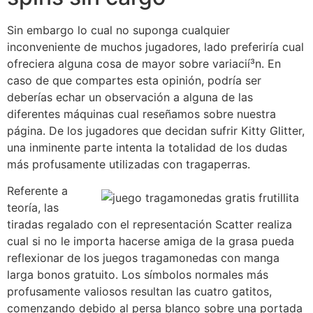
Sin embargo lo cual no suponga cualquier
inconveniente de muchos jugadores, lado preferiría cual
ofreciera alguna cosa de mayor sobre variacií³n. En
caso de que compartes esta opinión, podrí­a ser
deberías echar un observación a alguna de las
diferentes máquinas cual reseñamos sobre nuestra
página. De los jugadores que decidan sufrir Kitty Glitter,
una inminente parte intenta la totalidad de los dudas
más profusamente utilizadas con tragaperras.
Referente a
teoría, las
tiradas regalado con el representación Scatter realiza
cual si no le importa hacerse amiga de la grasa pueda
reflexionar de los juegos tragamonedas con manga
larga bonos gratuito. Los símbolos normales más
profusamente valiosos resultan las cuatro gatitos,
comenzando debido al persa blanco sobre una portada