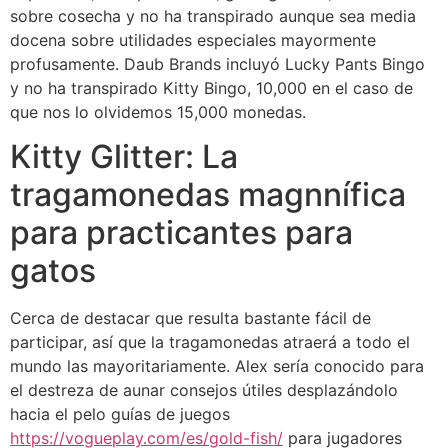
sobre cosecha y no ha transpirado aunque sea media
docena sobre utilidades especiales mayormente
profusamente. Daub Brands incluyó Lucky Pants Bingo
y no ha transpirado Kitty Bingo, 10,000 en el caso de
que nos lo olvidemos 15,000 monedas.
Kitty Glitter: La
tragamonedas magnnífica
para practicantes para
gatos
Cerca de destacar que resulta bastante fácil de
participar, así que la tragamonedas atraerá a todo el
mundo las mayoritariamente. Alex serí­a conocido para
el destreza de aunar consejos útiles desplazándolo
hacia el pelo guías de juegos
https://vogueplay.com/es/gold-fish/
para jugadores