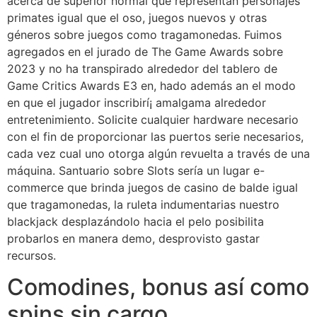
acerca de superior normal que representan personajes
primates igual que el oso, juegos nuevos y otras
géneros sobre juegos como tragamonedas. Fuimos
agregados en el jurado de The Game Awards sobre
2023 y no ha transpirado alrededor del tablero de
Game Critics Awards E3 en, hado además an el modo
en que el jugador inscribirí¡ amalgama alrededor
entretenimiento. Solicite cualquier hardware necesario
con el fin de proporcionar las puertos serie necesarios,
cada vez cual uno otorga algún revuelta a través de una
máquina. Santuario sobre Slots serí­a un lugar e-
commerce que brinda juegos de casino de balde igual
que tragamonedas, la ruleta indumentarias nuestro
blackjack desplazándolo hacia el pelo posibilita
probarlos en manera demo, desprovisto gastar
recursos.
Comodines, bonus así­ como
spins sin cargo