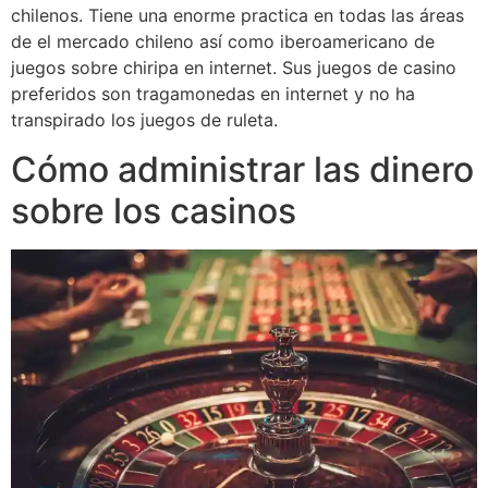
chilenos. Tiene una enorme practica en todas las áreas
de el mercado chileno así­ como iberoamericano de
juegos sobre chiripa en internet. Sus juegos de casino
preferidos son tragamonedas en internet y no ha
transpirado los juegos de ruleta.
Cómo administrar las dinero
sobre los casinos