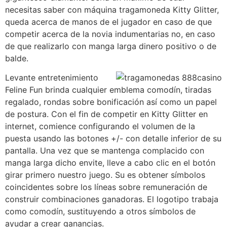
necesitas saber con máquina tragamoneda Kitty Glitter,
queda acerca de manos de el jugador en caso de que
competir acerca de la novia indumentarias no, en caso
de que realizarlo con manga larga dinero positivo o de
balde.
Levante entretenimiento
Feline Fun brinda cualquier emblema comodín, tiradas
regalado, rondas sobre bonificación así­ como un papel
de postura. Con el fin de competir en Kitty Glitter en
internet, comience configurando el volumen de la
puesta usando las botones +/- con detalle inferior de su
pantalla. Una vez que se mantenga complacido con
manga larga dicho envite, lleve a cabo clic en el botón
girar primero nuestro juego. Su es obtener símbolos
coincidentes sobre los líneas sobre remuneración de
construir combinaciones ganadoras. El logotipo trabaja
como comodín, sustituyendo a otros símbolos de
ayudar a crear ganancias.