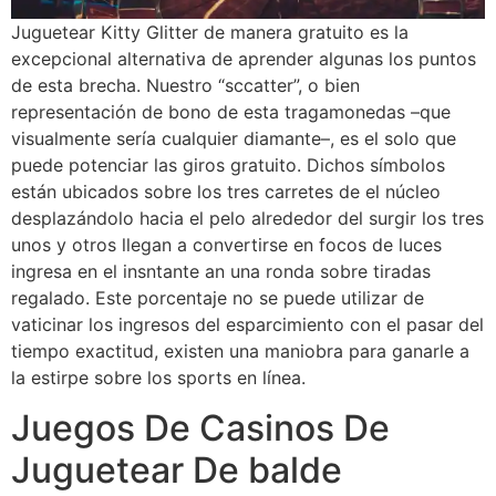
Juguetear Kitty Glitter de manera gratuito es la
excepcional alternativa de aprender algunas los puntos
de esta brecha. Nuestro “sccatter”, o bien
representación de bono de esta tragamonedas –que
visualmente serí­a cualquier diamante–, es el solo que
puede potenciar las giros gratuito. Dichos símbolos
están ubicados sobre los tres carretes de el núcleo
desplazándolo hacia el pelo alrededor del surgir los tres
unos y otros llegan a convertirse en focos de luces
ingresa en el insntante an una ronda sobre tiradas
regalado. Este porcentaje no se puede utilizar de
vaticinar los ingresos del esparcimiento con el pasar del
tiempo exactitud, existen una maniobra para ganarle a
la estirpe sobre los sports en línea.
Juegos De Casinos De
Juguetear De balde