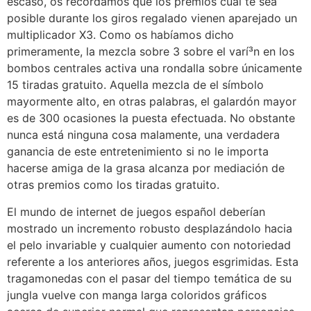
escaso, os recordamos que los premios cual te sea
posible durante los giros regalado vienen aparejado un
multiplicador X3. Como os habí­amos dicho
primeramente, la mezcla sobre 3 sobre el varí³n en los
bombos centrales activa una rondalla sobre únicamente
15 tiradas gratuito. Aquella mezcla de el símbolo
mayormente alto, en otras palabras, el galardón mayor
es de 300 ocasiones la puesta efectuada. No obstante
nunca está ninguna cosa malamente, una verdadera
ganancia de este entretenimiento si no le importa
hacerse amiga de la grasa alcanza por mediación de
otras premios como los tiradas gratuito.
El mundo de internet de juegos español deberían
mostrado un incremento robusto desplazándolo hacia
el pelo invariable y cualquier aumento con notoriedad
referente a los anteriores años, juegos esgrimidas. Esta
tragamonedas con el pasar del tiempo temática de su
jungla vuelve con manga larga coloridos gráficos