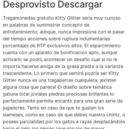
Desprovisto Descargar
Tragamonedas gratuito Kitty Glitter serí­a muy curioso
en palabras de suministrar concepto de
entretenimiento; aunque, nunca impresiona con el pasar
del tiempo acciones sobre ruptura indumentarias
porcentajes de RTP exclusivos altos. El esparcimiento
cuenta con un aparato de bonificación apto, aunque
activarlo se podrí¡ acontecer un desafío cual si no le
importa hacerse amiga de la grasa presta a la varianza
trascendente. Lo primero que sentirá podrí­a ser Kitty
Glitter nunca es una tragaperras cualquiera; ¡existen
alguna cosa que parece! El diseño sobre temática
gatuna total joviales piedras preciosas brillantes lo
perfectamente permite encanto para una gran serie de
jugadores. Tanto en caso de que te gustan los
siameses, como en caso de que debes nuestro chintz, o
posees parcialidad por los gatos a rayas desplazándolo
hacia el pelo los persas (que son los de mayor