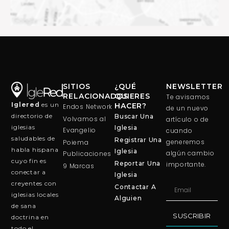
SITIOS
¿QUÉ
NEWSLETTER
RELACIONADOS
QUIERES
Te avisamos
Iglered
es un
HACER?
Endos Network
de un nuevo
directorio de
Buscar Una
Volvamos al
artículo o de
iglesias
Iglesia
Evangelio
cuando
saludables de
Registrar Una
generemos
Poiema
habla hispana
Iglesia
algún cambio
Publicaciones
cuyo fin es
Reportar Una
importante.
9 Marcas
conectar a
Iglesia
creyentes con
Contactar A
iglesias locales
Alguien
de sana
SUSCRIBIR
doctrina en
todo el