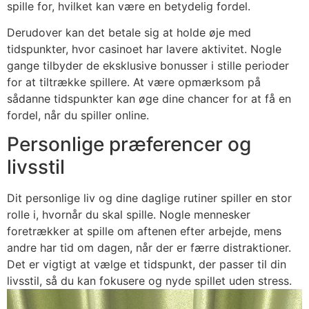
spille for, hvilket kan være en betydelig fordel.
Derudover kan det betale sig at holde øje med
tidspunkter, hvor casinoet har lavere aktivitet. Nogle
gange tilbyder de eksklusive bonusser i stille perioder
for at tiltrække spillere. At være opmærksom på
sådanne tidspunkter kan øge dine chancer for at få en
fordel, når du spiller online.
Personlige præferencer og
livsstil
Dit personlige liv og dine daglige rutiner spiller en stor
rolle i, hvornår du skal spille. Nogle mennesker
foretrækker at spille om aftenen efter arbejde, mens
andre har tid om dagen, når der er færre distraktioner.
Det er vigtigt at vælge et tidspunkt, der passer til din
livsstil, så du kan fokusere og nyde spillet uden stress.