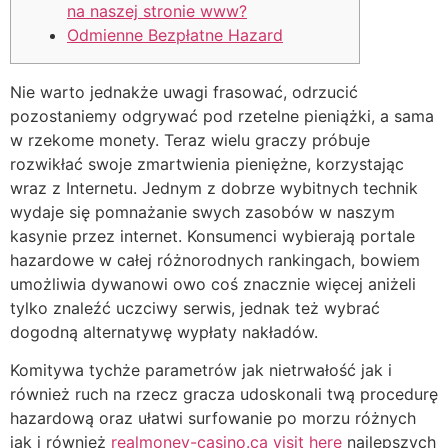
na naszej stronie www?
Odmienne Bezpłatne Hazard
Nie warto jednakże uwagi frasować, odrzucić
pozostaniemy odgrywać pod rzetelne pieniążki, a sama
w rzekome monety. Teraz wielu graczy próbuje
rozwikłać swoje zmartwienia pieniężne, korzystając
wraz z Internetu. Jednym z dobrze wybitnych technik
wydaje się pomnażanie swych zasobów w naszym
kasynie przez internet.
Konsumenci wybierają portale
hazardowe w całej różnorodnych rankingach, bowiem
umożliwia dywanowi owo coś znacznie więcej aniżeli
tylko znaleźć uczciwy serwis, jednak też wybrać
dogodną alternatywę wypłaty nakładów.
Komitywa tychże parametrów jak nietrwałość jak i
również ruch na rzecz gracza udoskonali twą procedurę
hazardową oraz ułatwi surfowanie po morzu różnych
jak i również
realmoney-casino.ca visit here
najlepszych