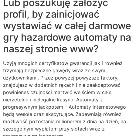
Lub poszukuję założyć
profil, by zainicjować
wystawiać w całej darmowe
gry hazardowe automaty na
naszej stronie www?
Użyją mnogich certyfikatów gwarancji jak i również
trzymają bezpieczne gawędy wraz ze swymi
użytkownikami. Przez powyżej powyższe faktory,
znajdujesz w dodatnich rękach i nie zaakceptować
powinieneś czujności martwić wejściem w całej
nierzetelne i nielegalne kasyno. Automaty z
progresywnym jackpotem – Automaty internetowego
będą wesołe oraz ekscytujące. Zapewniają również
możliwość pozostania milionerem z dnia na dzień, na
szczególnym wypłatom przy slotach wraz z
progresywnym jackpotem.