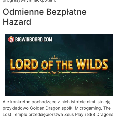
Odmienne Bezpłatne
Hazard
Ale konkretne pochodzące z nich istotnie nimi istnieją,
przykładowo Golden Dragon spółki Microgaming, The
Lost Temple przedsiębiorstwa Zeus Play i 888 Dragons