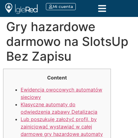
Mi cuenta
Gry hazardowe
darmowo na SlotsUp
Bez Zapisu
Content
Ewidencja owocowych automatów
sieciowy
Klasyczne automaty do
odwiedzenia zabawy Detalizacja
Lub poszukuję założyć profil, by
zainicjować wystawiać w całej
darmowe gry hazardowe automaty