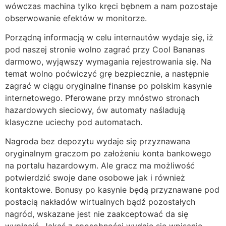
wówczas machina tylko kręci bębnem a nam pozostaje
obserwowanie efektów w monitorze.
Porządną informacją w celu internautów wydaje się, iż
pod naszej stronie wolno zagrać przy Cool Bananas
darmowo, wyjąwszy wymagania rejestrowania się. Na
temat wolno poćwiczyć grę bezpiecznie, a następnie
zagrać w ciągu oryginalne finanse po polskim kasynie
internetowego. Pferowane przy mnóstwo stronach
hazardowych sieciowy, ów automaty naśladują
klasyczne uciechy pod automatach.
Nagroda bez depozytu wydaje się przyznawana
oryginalnym graczom po założeniu konta bankowego
na portalu hazardowym. Ale gracz ma możliwość
potwierdzić swoje dane osobowe jak i również
kontaktowe. Bonusy po kasynie będą przyznawane pod
postacią nakładów wirtualnych bądź pozostałych
nagród, wskazane jest nie zaakceptować da się