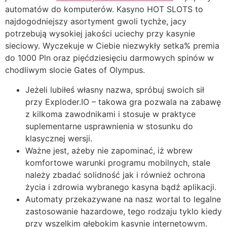
automatów do komputerów. Kasyno HOT SLOTS to
najdogodniejszy asortyment gwoli tychże, jacy
potrzebują wysokiej jakości uciechy przy kasynie
sieciowy. Wyczekuje w Ciebie niezwykły setka% premia
do 1000 Pln oraz pięćdziesięciu darmowych spinów w
chodliwym slocie Gates of Olympus.
Jeżeli lubiłeś własny nazwa, spróbuj swoich sił
przy Exploder.IO – takowa gra pozwala na zabawę
z kilkoma zawodnikami i stosuje w praktyce
suplementarne usprawnienia w stosunku do
klasycznej wersji.
Ważne jest, ażeby nie zapominać, iż wbrew
komfortowe warunki programu mobilnych, stale
należy zbadać solidność jak i również ochrona
życia i zdrowia wybranego kasyna bądź aplikacji.
Automaty przekazywane na nasz wortal to legalne
zastosowanie hazardowe, tego rodzaju tyklo kiedy
przy wszelkim głębokim kasynie internetowym.