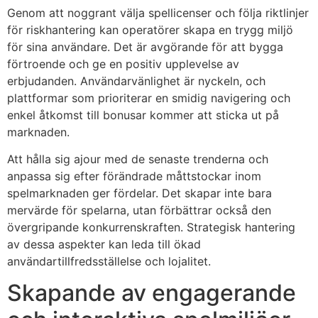
Genom att noggrant välja spellicenser och följa riktlinjer
för riskhantering kan operatörer skapa en trygg miljö
för sina användare. Det är avgörande för att bygga
förtroende och ge en positiv upplevelse av
erbjudanden. Användarvänlighet är nyckeln, och
plattformar som prioriterar en smidig navigering och
enkel åtkomst till bonusar kommer att sticka ut på
marknaden.
Att hålla sig ajour med de senaste trenderna och
anpassa sig efter förändrade måttstockar inom
spelmarknaden ger fördelar. Det skapar inte bara
mervärde för spelarna, utan förbättrar också den
övergripande konkurrenskraften. Strategisk hantering
av dessa aspekter kan leda till ökad
användartillfredsställelse och lojalitet.
Skapande av engagerande