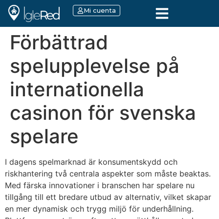
Mi cuenta
Förbättrad
spelupplevelse på
internationella
casinon för svenska
spelare
I dagens spelmarknad är konsumentskydd och
riskhantering två centrala aspekter som måste beaktas.
Med färska innovationer i branschen har spelare nu
tillgång till ett bredare utbud av alternativ, vilket skapar
en mer dynamisk och trygg miljö för underhållning.