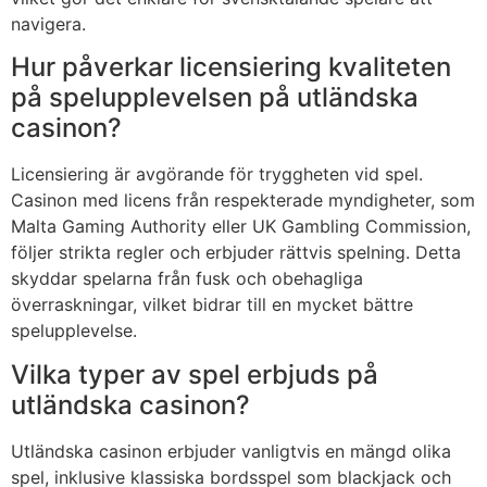
navigera.
Hur påverkar licensiering kvaliteten
på spelupplevelsen på utländska
casinon?
Licensiering är avgörande för tryggheten vid spel.
Casinon med licens från respekterade myndigheter, som
Malta Gaming Authority eller UK Gambling Commission,
följer strikta regler och erbjuder rättvis spelning. Detta
skyddar spelarna från fusk och obehagliga
överraskningar, vilket bidrar till en mycket bättre
spelupplevelse.
Vilka typer av spel erbjuds på
utländska casinon?
Utländska casinon erbjuder vanligtvis en mängd olika
spel, inklusive klassiska bordsspel som blackjack och