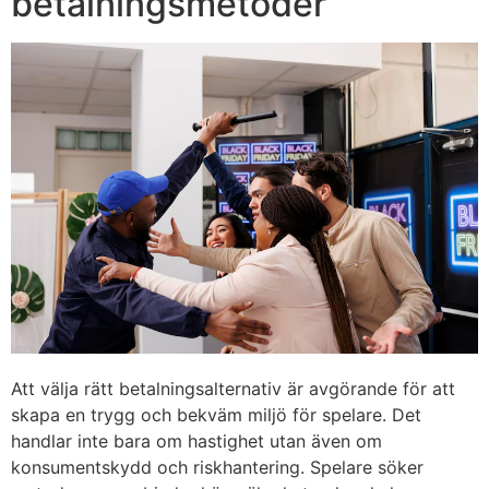
betalningsmetoder
Att välja rätt betalningsalternativ är avgörande för att
skapa en trygg och bekväm miljö för spelare. Det
handlar inte bara om hastighet utan även om
konsumentskydd och riskhantering. Spelare söker