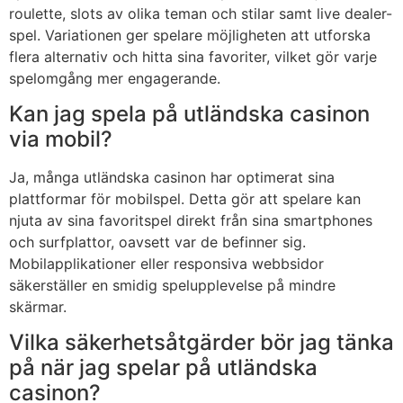
roulette, slots av olika teman och stilar samt live dealer-
spel. Variationen ger spelare möjligheten att utforska
flera alternativ och hitta sina favoriter, vilket gör varje
spelomgång mer engagerande.
Kan jag spela på utländska casinon
via mobil?
Ja, många utländska casinon har optimerat sina
plattformar för mobilspel. Detta gör att spelare kan
njuta av sina favoritspel direkt från sina smartphones
och surfplattor, oavsett var de befinner sig.
Mobilapplikationer eller responsiva webbsidor
säkerställer en smidig spelupplevelse på mindre
skärmar.
Vilka säkerhetsåtgärder bör jag tänka
på när jag spelar på utländska
casinon?