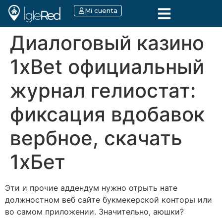
Mi cuenta
Диалоговый казино
1xBet официальный
журнал гелиостат:
фиксация вдобавок
вербное, скачать
1хБет
Эти и прочие аддендум нужно отрыть нате
должностном веб сайте букмекерской конторы или
во самом приложении. Значительно, аюшки?