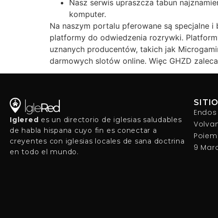
Nasz serwis upraszcza tabun najznamie
komputer.
Na naszym portalu pferowane są specjalne i
platformy do odwiedzenia rozrywki. Platform
uznanych producentów, takich jak Microgamin
darmowych slotów online. Więc GHZD zaleca
SITI
Endos
Iglered
es un directorio de iglesias saludables
Volva
de habla hispana cuyo fin es conectar a
Poiem
creyentes con iglesias locales de sana doctrina
9 Mar
en todo el mundo.