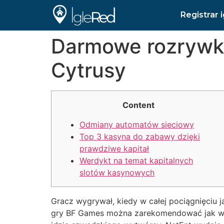
Registrar i
Darmowe rozrywki
Cytrusy
Content
Odmiany automatów sieciowy
Top 3 kasyna do zabawy dzięki
prawdziwe kapitał
Werdykt na temat kapitalnych
slotów kasynowych
Gracz wygrywał, kiedy w całej pociągnięciu 
gry BF Games można zarekomendować jak wys