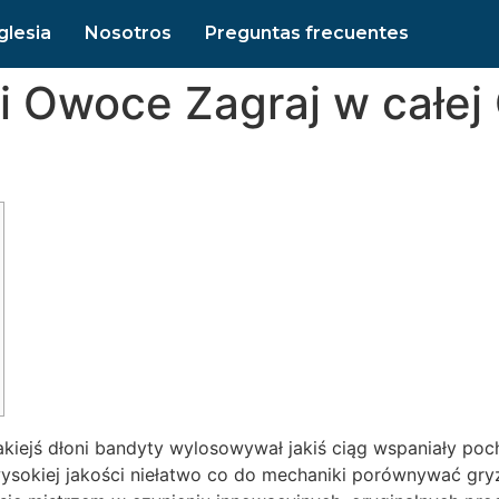
glesia
Nosotros
Preguntas frecuentes
 Owoce Zagraj w całej
jakiejś dłoni bandyty wylosowywał jakiś ciąg wspaniały po
okiej jakości niełatwo co do mechaniki porównywać gryz