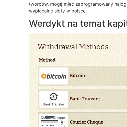
twórców, mogą mieć zaprogramowany najogrom
wypłacalne sloty w polsce.
Werdykt na temat kapi