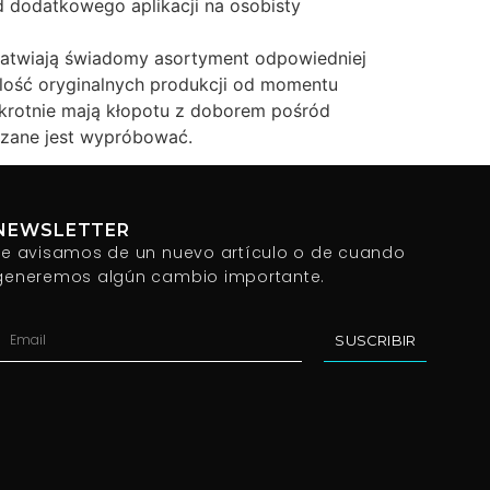
 dodatkowego aplikacji na osobisty
ułatwiają świadomy asortyment odpowiedniej
ilość oryginalnych produkcji od momentu
lokrotnie mają kłopotu z doborem pośród
azane jest wypróbować.
NEWSLETTER
Te avisamos de un nuevo artículo o de cuando
generemos algún cambio importante.
SUSCRIBIR