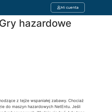
Mi cuenta
 Gry hazardowe
chodzące z tejże wspaniałej zabawy. Chociaż
ie do maszyn hazardowych NetEntu. Jeśli