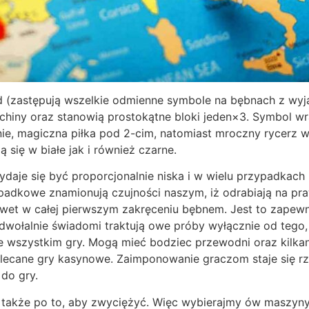
ld (zastępują wszelkie odmienne symbole na bębnach z wyj
achiny oraz stanowią prostokątne bloki jeden×3. Symbol w
nie, magiczna piłka pod 2-cim, natomiast mroczny rycerz 
ą się w białe jak i również czarne.
ydaje się być proporcjonalnie niska i w wielu przypadkach
dkowe znamionują czujności naszym, iż odrabiają na praw
nawet w całej pierwszym zakręceniu bębnem. Jest to zapew
odwołalnie świadomi traktują owe próby wyłącznie od teg
e wszystkim gry. Mogą mieć bodziec przewodni oraz kilka
polecane gry kasynowe. Zaimponowanie graczom staje się
do gry.
 także po to, aby zwyciężyć. Więc wybierajmy ów maszyny, 