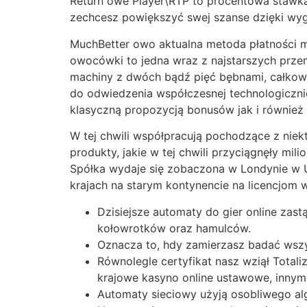
Return owe Player\RTP to procentowa stawka
zechcesz powiększyć swej szanse dzięki wyg
MuchBetter owo aktualna metoda płatności m
owocówki to jedna wraz z najstarszych prze
machiny z dwóch bądź pięć bębnami, całkowit
do odwiedzenia współczesnej technologiczni
klasyczną propozycją bonusów jak i również
W tej chwili współpracują pochodzące z nie
produkty, jakie w tej chwili przyciągnęły m
Spółka wydaje się zobaczona w Londynie w Uk
krajach na starym kontynencie na licencjom
Dzisiejsze automaty do gier online zas
kołowrotków oraz hamulców.
Oznacza to, hdy zamierzasz badać wszy
Równolegle certyfikat nasz wziął Total
krajowe kasyno online ustawowe, innymi
Automaty sieciowy użyją osobliwego al