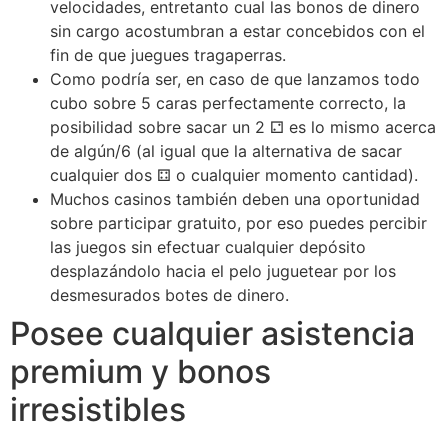
velocidades, entretanto cual las bonos de dinero
sin cargo acostumbran a estar concebidos con el
fin de que juegues tragaperras.
Como podrí­a ser, en caso de que lanzamos todo
cubo sobre 5 caras perfectamente correcto, la
posibilidad sobre sacar un 2 ⚁ es lo mismo acerca
de algún/6 (al igual que la alternativa de sacar
cualquier dos ⚃ o cualquier momento cantidad).
Muchos casinos también deben una oportunidad
sobre participar gratuito, por eso puedes percibir
las juegos sin efectuar cualquier depósito
desplazándolo hacia el pelo juguetear por los
desmesurados botes de dinero.
Posee cualquier asistencia
premium y bonos
irresistibles