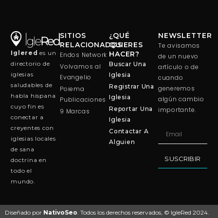
SITIOS
¿QUÉ
NEWSLETTER
RELACIONADOS
QUIERES
Te avisamos
Iglered
es un
HACER?
Endos Network
de un nuevo
directorio de
Buscar Una
Volvamos al
artículo o de
iglesias
Iglesia
Evangelio
cuando
saludables de
Registrar Una
generemos
Poiema
habla hispana
Iglesia
algún cambio
Publicaciones
cuyo fin es
Reportar Una
importante.
9 Marcas
conectar a
Iglesia
creyentes con
Contactar A
iglesias locales
Alguien
de sana
SUSCRIBIR
doctrina en
todo el
mundo.
Diseñado por
NativoSeo
. Todos los derechos reservados, ©
IgleRed
2024.