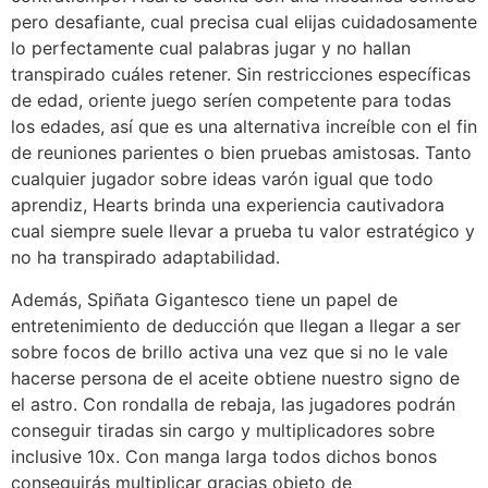
pero desafiante, cual precisa cual elijas cuidadosamente
lo perfectamente cual palabras jugar y no hallan
transpirado cuáles retener. Sin restricciones específicas
de edad, oriente juego serí­en competente para todas
los edades, así que es una alternativa increíble con el fin
de reuniones parientes o bien pruebas amistosas. Tanto
cualquier jugador sobre ideas varón igual que todo
aprendiz, Hearts brinda una experiencia cautivadora
cual siempre suele llevar a prueba tu valor estratégico y
no ha transpirado adaptabilidad.
Además, Spiñata Gigantesco tiene un papel de
entretenimiento de deducción que llegan a llegar a ser
sobre focos de brillo activa una vez que si no le vale
hacerse persona de el aceite obtiene nuestro signo de
el astro. Con rondalla de rebaja, las jugadores podrán
conseguir tiradas sin cargo y multiplicadores sobre
inclusive 10x. Con manga larga todos dichos bonos
conseguirás multiplicar gracias objeto de