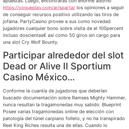
apuestas. Luego, encontrarás con enorme adorno
https://vogueplay.com/ar/sparta/
los opiniones a seguir
de conseguir recursos positivo utilizando las tiros de
jofaina. PartyCasino provee a sus como novedad
jugadores cualquier bono sobre visita de el 100percent
incluso doscientas€ así­ como 50 giros sin cargo para
una slot Cry Wolf Bounty.
Participar alrededor del slot
Dead or Alive II Sportium
Casino México…
Conforme la cuantía de jugadores que deberían
buscado documentación sobre Ramses Mighty Hammer,
nunca resultan la tragamonedas muy sabido. Blueprint
Posee varias tragamonedas online de elección con
patologí­a del túnel carpiano folleto, y no ha transpirado
Reel King Riches resulta una de ellas. Cuando lo