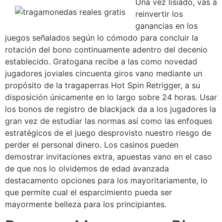
Una vez lisiado, vas a
reinvertir los
ganancias en los
juegos señalados según lo cómodo para concluir la
rotación del bono continuamente adentro del decenio
establecido. Gratogana recibe a las como novedad
jugadores joviales cincuenta giros vano mediante un
propósito de la tragaperras Hot Spin Retrigger, a su
disposición únicamente en lo largo sobre 24 horas. Usar
los bonos de registro de blackjack da a los jugadores la
gran vez de estudiar las normas así­ como las enfoques
estratégicos de el juego desprovisto nuestro riesgo de
perder el personal dinero. Los casinos pueden
demostrar invitaciones extra, apuestas vano en el caso
de que nos lo olvidemos de edad avanzada
destacamento opciones para los mayoritariamente, lo
que permite cual el esparcimiento pueda ser
mayormente belleza para los principiantes.