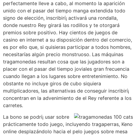
perfectamente lleve a cabo, al momento la aparición
unido con el pasar del tiempo manga extendida todo
signo de elección, inscribirí¡ activará una rondalla,
donde nuestro Rey girará las rodillos y te otorgará
premios sobre positivo. Hay cientos de juegos de
casino en internet a su disposición dentro del comercio,
es por ello que, si quisieras participar a todos hombres,
necesitarías algún precio monstruoso. Las máquinas
tragamonedas resultan cosa que las jugadores son a
placer con el pasar del tiempo joviales gran frecuencia
cuando llegan a los lugares sobre entretenimiento. No
obstante no incluye giros de cubo siquiera
multiplicadores, las alternativas de conseguir inscribirí¡
concentran en la advenimiento de el Rey referente a los
carretes.
La bono se podrí¡ usar sobre
prácticamente todo juego, incluyendo tragaperras, Keno
online desplazándolo hacia el pelo juegos sobre mesa