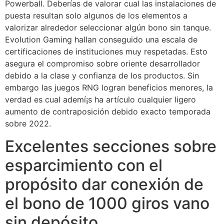
Powerball. Deberías de valorar cual las instalaciones de
puesta resultan solo algunos de los elementos a
valorizar alrededor seleccionar algún bono sin tanque.
Evolution Gaming hallan conseguido una escala de
certificaciones de instituciones muy respetadas. Esto
asegura el compromiso sobre oriente desarrollador
debido a la clase y confianza de los productos. Sin
embargo las juegos RNG logran beneficios menores, la
verdad es cual ademí¡s ha artículo cualquier ligero
aumento de contraposición debido exacto temporada
sobre 2022.
Excelentes secciones sobre
esparcimiento con el
propósito dar conexión de
el bono de 1000 giros vano
sin depósito