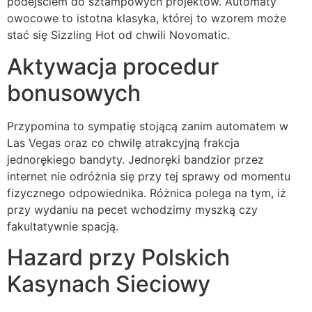
podejściem do sztampowych projektów. Automaty
owocowe to istotna klasyka, której to wzorem może
stać się Sizzling Hot od chwili Novomatic.
Aktywacja procedur
bonusowych
Przypomina to sympatię stojącą zanim automatem w
Las Vegas oraz co chwilę atrakcyjną frakcja
jednorękiego bandyty. Jednoręki bandzior przez
internet nie odróżnia się przy tej sprawy od momentu
fizycznego odpowiednika. Różnica polega na tym, iż
przy wydaniu na pecet wchodzimy myszką czy
fakultatywnie spacją.
Hazard przy Polskich
Kasynach Sieciowy