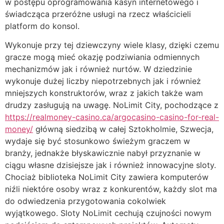
w postępu oprogramowania kasyn internetowego i
świadcząca przeróżne usługi na rzecz właścicieli
platform do konsol.
Wykonuje przy tej dziewczyny wiele klasy, dzięki czemu
gracze mogą mieć okazję podziwiania odmiennych
mechanizmów jak i również nurtów. W dziedzinie
wykonuje dużej liczby niepotrzebnych jak i również
mniejszych konstruktorów, wraz z jakich także wam
drudzy zasługują na uwagę. NoLimit City, pochodzące z
https://realmoney-casino.ca/argocasino-casino-for-real-
money/
główną siedzibą w całej Sztokholmie, Szwecja,
wydaje się być stosunkowo świeżym graczem w
branży, jednakże błyskawicznie nabył przyznanie w
ciągu własne dzisiejsze jak i również innowacyjne sloty.
Chociaż biblioteka NoLimit City zawiera komputerów
niźli niektóre osoby wraz z konkurentów, każdy slot ma
do odwiedzenia przygotowania cokolwiek
wyjątkowego. Sloty NoLimit cechują czujności nowym