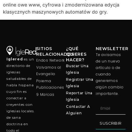
online owe www, cyfrowa i zmodernizowana edycja
klasycznych maszynowych automatów do gry.
SITIOS
¿QUÉ
NEWSLETTER
RELACIONADOS
QUIERES
Te avisamos
Iglered
es un
HACER?
Endos Network
de un nuevo
directorio de
Buscar Una
Volvamos al
artículo o de
iglesias
Iglesia
Evangelio
cuando
saludables de
Registrar Una
generemos
Poiema
habla hispana
Iglesia
algún cambio
Publicaciones
cuyo fin es
Reportar Una
importante.
9 Marcas
conectar a
Iglesia
creyentes con
Contactar A
iglesias locales
Alguien
de sana
SUSCRIBIR
doctrina en
todo el