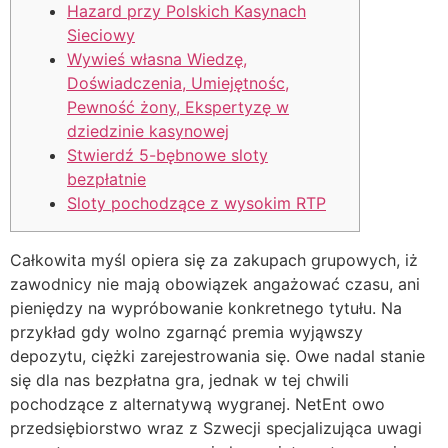
Hazard przy Polskich Kasynach
Sieciowy
Wywieś własna Wiedzę,
Doświadczenia, Umiejętnośc,
Pewność żony, Ekspertyzę w
dziedzinie kasynowej
Stwierdź 5-bębnowe sloty
bezpłatnie
Sloty pochodzące z wysokim RTP
Całkowita myśl opiera się za zakupach grupowych, iż
zawodnicy nie mają obowiązek angażować czasu, ani
pieniędzy na wypróbowanie konkretnego tytułu. Na
przykład gdy wolno zgarnąć premia wyjąwszy
depozytu, ciężki zarejestrowania się. Owe nadal stanie
się dla nas bezpłatna gra, jednak w tej chwili
pochodzące z alternatywą wygranej.
NetEnt owo
przedsiębiorstwo wraz z Szwecji specjalizująca uwagi