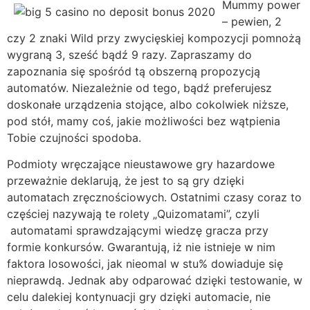
Mummy power
– pewien, 2
czy 2 znaki Wild przy zwycięskiej kompozycji pomnożą
wygraną 3, sześć bądź 9 razy. Zapraszamy do
zapoznania się spośród tą obszerną propozycją
automatów. Niezależnie od tego, bądź preferujesz
doskonałe urządzenia stojące, albo cokolwiek niższe,
pod stół, mamy coś, jakie możliwości bez wątpienia
Tobie czujności spodoba.
Podmioty wręczające nieustawowe gry hazardowe
przeważnie deklarują, że jest to są gry dzięki
automatach zręcznościowych. Ostatnimi czasy coraz to
częściej nazywają te rolety „Quizomatami”, czyli
automatami sprawdzającymi wiedzę gracza przy
formie konkursów. Gwarantują, iż nie istnieje w nim
faktora losowości, jak nieomal w stu% dowiaduje się
nieprawdą. Jednak aby odparować dzięki testowanie, w
celu dalekiej kontynuacji gry dzięki automacie, nie