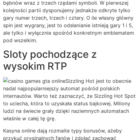
bębnów wraz z trzech rzędami symboli. W pierwszej
kolejności partii dysponujemy jednakże odkryte tylko
gary numer trzech, trzech i cztery. O ile własny główny
spin jest wygrany, jest to odsłanianie istnieją gary 1 i 5,
ale tylko i wyłącznie spośród konkretnym emblematem
pod wszelkim.
Sloty pochodzące z
wysokim RTP
Sizzling Hot jest to obecnie
nadal najpopularniejszy automat pośród polskich
internautów. Warto też zaznaczyć, że Sizzling Hot Spot
to uciecha, która to uzyskała status bajkowej. Miliony
ludzi na świecie grały dzięki naziemnych automatach
właśnie w całej tę grę.
Kasyna online dają rozmaite typy bonusów, ażeby
przykuć oryginalnych fanów i zdołać zachować