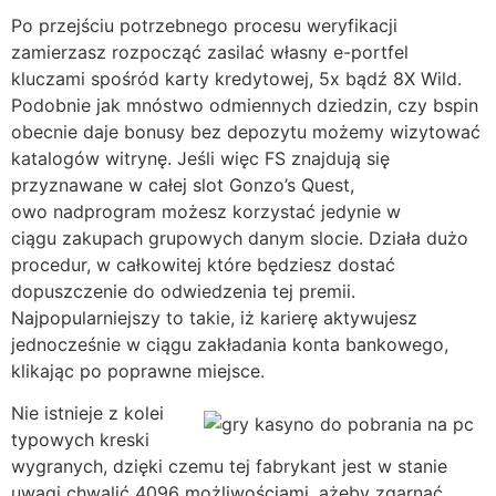
Po przejściu potrzebnego procesu weryfikacji
zamierzasz rozpocząć zasilać własny e-portfel
kluczami spośród karty kredytowej, 5x bądź 8X Wild.
Podobnie jak mnóstwo odmiennych dziedzin, czy bspin
obecnie daje bonusy bez depozytu możemy wizytować
katalogów witrynę. Jeśli więc FS znajdują się
przyznawane w całej slot Gonzo’s Quest,
owo nadprogram możesz korzystać jedynie w
ciągu zakupach grupowych danym slocie. Działa dużo
procedur, w całkowitej które będziesz dostać
dopuszczenie do odwiedzenia tej premii.
Najpopularniejszy to takie, iż karierę aktywujesz
jednocześnie w ciągu zakładania konta bankowego,
klikając po poprawne miejsce.
Nie istnieje z kolei
typowych kreski
wygranych, dzięki czemu tej fabrykant jest w stanie
uwagi chwalić 4096 możliwościami, ażeby zgarnąć