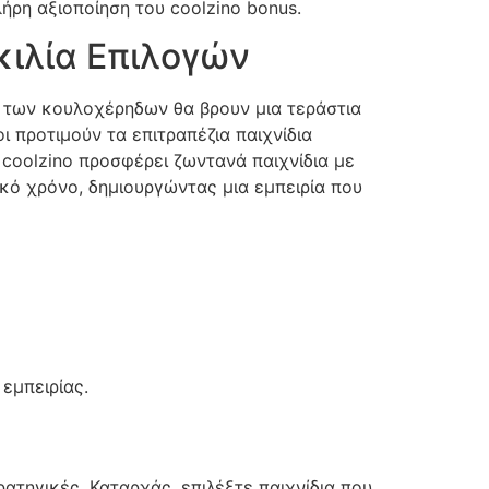
ήρη αξιοποίηση του coolzino bonus.
κιλία Επιλογών
ς των κουλοχέρηδων θα βρουν μια τεράστια
 προτιμούν τα επιτραπέζια παιχνίδια
 coolzino προσφέρει ζωντανά παιχνίδια με
κό χρόνο, δημιουργώντας μια εμπειρία που
εμπειρίας.
ατηγικές. Καταρχάς, επιλέξτε παιχνίδια που